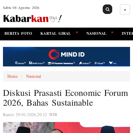
Sabtu 08 Agustus 2026
BERITA FOTO
KARTAL GIRAL
NASIONAL
INTE
Home
Nasional
Diskusi Prasasti Economic Forum
2026, Bahas Sustainable
Kamis 29-01-2026,20:12 WIB