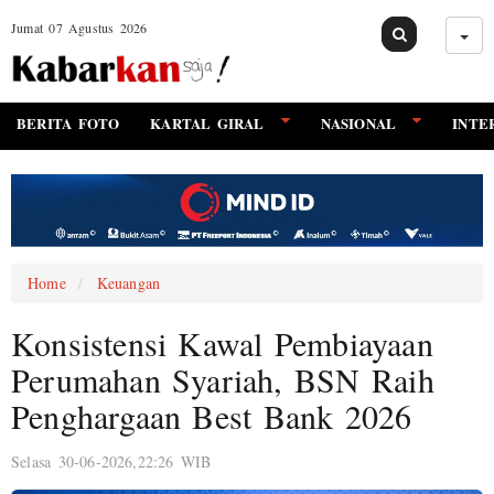
Jumat 07 Agustus 2026
BERITA FOTO
KARTAL GIRAL
NASIONAL
INTE
Home
Keuangan
Konsistensi Kawal Pembiayaan
Perumahan Syariah, BSN Raih
Penghargaan Best Bank 2026
Selasa 30-06-2026,22:26 WIB