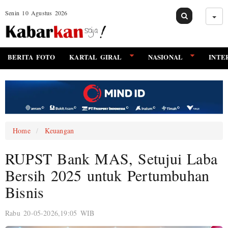
Senin 10 Agustus 2026
BERITA FOTO
KARTAL GIRAL
NASIONAL
INTE
Home
Keuangan
RUPST Bank MAS, Setujui Laba
Bersih 2025 untuk Pertumbuhan
Bisnis
Rabu 20-05-2026,19:05 WIB