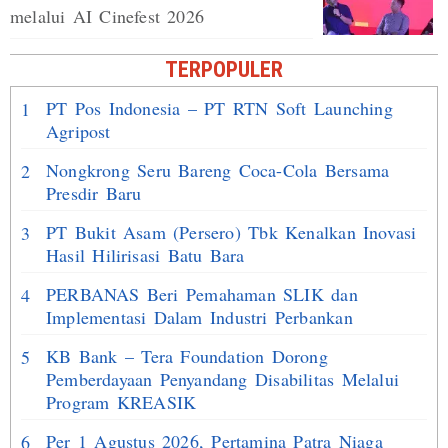
melalui AI Cinefest 2026
TERPOPULER
PT Pos Indonesia – PT RTN Soft Launching
1
Agripost
Nongkrong Seru Bareng Coca-Cola Bersama
2
Presdir Baru
PT Bukit Asam (Persero) Tbk Kenalkan Inovasi
3
Hasil Hilirisasi Batu Bara
PERBANAS Beri Pemahaman SLIK dan
4
Implementasi Dalam Industri Perbankan
KB Bank – Tera Foundation Dorong
5
Pemberdayaan Penyandang Disabilitas Melalui
Program KREASIK
Per 1 Agustus 2026, Pertamina Patra Niaga
6