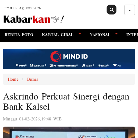
Jumat 07 Agustus 2026
BERITA FOTO
KARTAL GIRAL
NASIONAL
INTE
Home
Bisnis
Askrindo Perkuat Sinergi dengan
Bank Kalsel
Minggu 01-02-2026,19:48 WIB