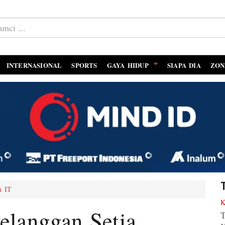
INTERNASIONAL
SPORTS
GAYA HIDUP
SIAPA DIA
ZON
n IT
Pelanggan Setia
T