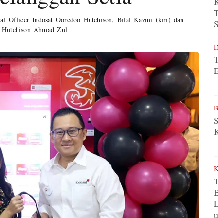
K
T
al Officer Indosat Ooredoo Hutchison, Bilal Kazmi (kiri) dan
S
o Hutchison Ahmad Zul
I
T
E
B
S
K
T
u