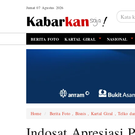
Jumat 07 Agustus 2026
BERITA FOTO
KARTAL GIRAL
NASIONAL
Home
Berita Foto , Bisnis , Kartal Giral , Telko da
Indosat Apresiasi 