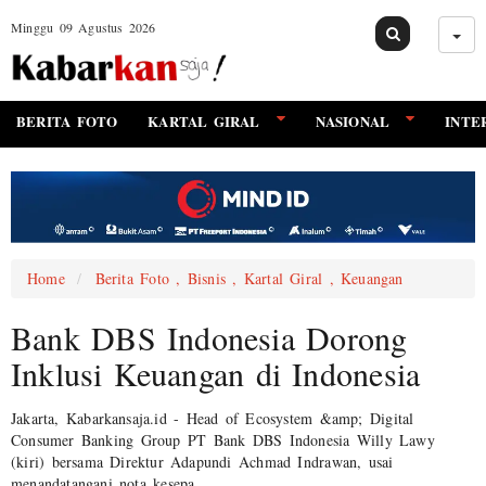
Minggu 09 Agustus 2026
BERITA FOTO
KARTAL GIRAL
NASIONAL
INTE
Home
Berita Foto , Bisnis , Kartal Giral , Keuangan
Bank DBS Indonesia Dorong
Inklusi Keuangan di Indonesia
Jakarta, Kabarkansaja.id - Head of Ecosystem &amp; Digital
Consumer Banking Group PT Bank DBS Indonesia Willy Lawy
(kiri) bersama Direktur Adapundi Achmad Indrawan, usai
menandatangani nota kesepa