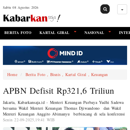
Sabtu 08 Agustus 2026
BERITA FOTO
KARTAL GIRAL
NASIONAL
INTE
Home
Berita Foto , Bisnis , Kartal Giral , Keuangan
APBN Defisit Rp321,6 Triliun
Jakarta, Kabarkansaja.id - Menteri Keuangan Purbaya Yudhi Sadewa
bersama Wakil Menteri Keuangan Thomas Djiwandono dan Wakil
Menteri Keuangan Anggito Abimanyu berbincang di sela konferensi
Senin 22-09-2025,19:41 WIB