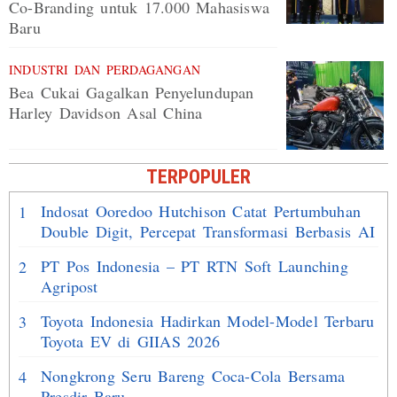
Co-Branding untuk 17.000 Mahasiswa
Baru
INDUSTRI DAN PERDAGANGAN
Bea Cukai Gagalkan Penyelundupan
Harley Davidson Asal China
TERPOPULER
Indosat Ooredoo Hutchison Catat Pertumbuhan
1
Double Digit, Percepat Transformasi Berbasis AI
PT Pos Indonesia – PT RTN Soft Launching
2
Agripost
Toyota Indonesia Hadirkan Model-Model Terbaru
3
Toyota EV di GIIAS 2026
Nongkrong Seru Bareng Coca-Cola Bersama
4
Presdir Baru