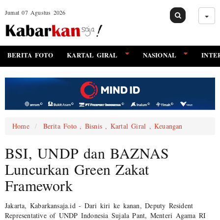
Jumat 07 Agustus 2026
BERITA FOTO
KARTAL GIRAL
NASIONAL
INTE
Home
Berita Foto , Bisnis , Kartal Giral , Keuangan
BSI, UNDP dan BAZNAS
Luncurkan Green Zakat
Framework
Jakarta, Kabarkansaja.id - Dari kiri ke kanan, Deputy Resident
Representative of UNDP Indonesia Sujala Pant, Menteri Agama RI