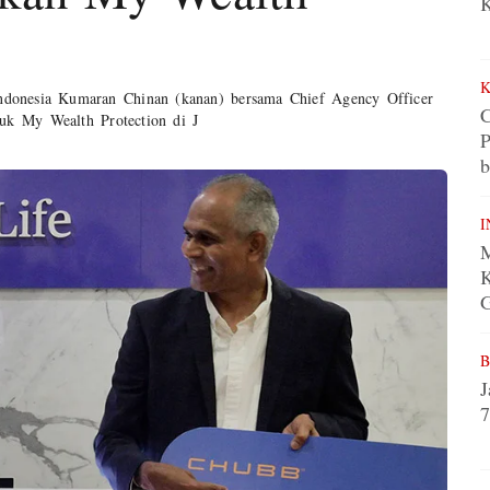
K
 Indonesia Kumaran Chinan (kanan) bersama Chief Agency Officer
uk My Wealth Protection di J
P
b
I
M
K
B
J
7