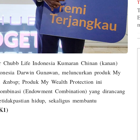
T
T
E
m
or Chubb Life Indonesia Kumaran Chinan (kanan)
donesia Darwin Gunawan, meluncurkan produk My
). &nbsp; Produk My Wealth Protection ini
 kombinasi (Endowment Combination) yang dirancang
etidakpastian hidup, sekaligus membantu
K1)