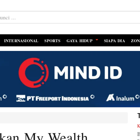
INTERNASIONAL
SPORTS
GAYA HIDUP
SIAPA DIA
ZON
n
rkan My Wealth