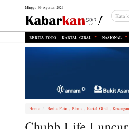
Minggu 09 Agustus 2026
BERITA FOTO
KARTAL GIRAL
NASIONAL
Home
Berita Foto , Bisnis , Kartal Giral , Keuanga
Chubb Life Luncu