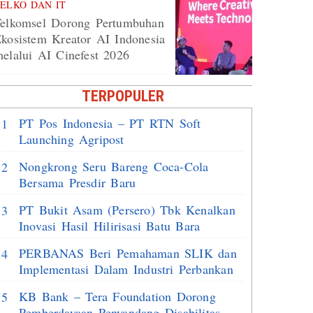
ELKO DAN IT
elkomsel Dorong Pertumbuhan
kosistem Kreator AI Indonesia
elalui AI Cinefest 2026
TERPOPULER
PT Pos Indonesia – PT RTN Soft
1
Launching Agripost
Nongkrong Seru Bareng Coca-Cola
2
Bersama Presdir Baru
PT Bukit Asam (Persero) Tbk Kenalkan
3
Inovasi Hasil Hilirisasi Batu Bara
PERBANAS Beri Pemahaman SLIK dan
4
Implementasi Dalam Industri Perbankan
KB Bank – Tera Foundation Dorong
5
Pemberdayaan Penyandang Disabilitas