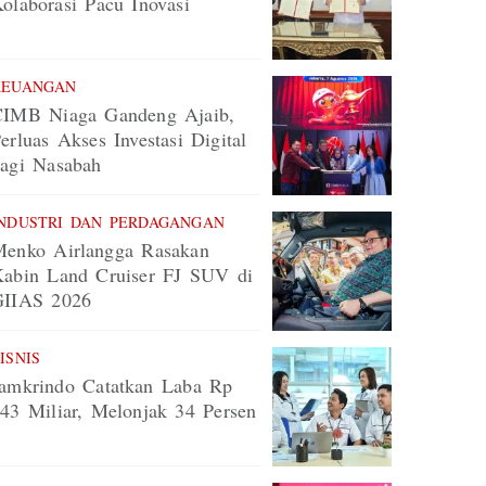
olaborasi Pacu Inovasi
KEUANGAN
CIMB Niaga Gandeng Ajaib,
erluas Akses Investasi Digital
agi Nasabah
NDUSTRI DAN PERDAGANGAN
enko Airlangga Rasakan
abin Land Cruiser FJ SUV di
GIIAS 2026
ISNIS
amkrindo Catatkan Laba Rp
43 Miliar, Melonjak 34 Persen