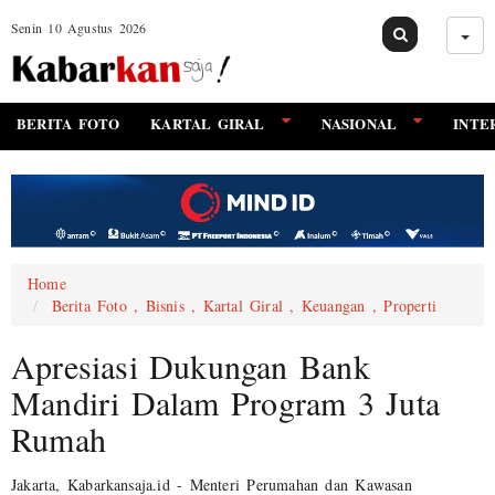
Senin 10 Agustus 2026
BERITA FOTO
KARTAL GIRAL
NASIONAL
INTE
Home
Berita Foto , Bisnis , Kartal Giral , Keuangan , Properti
Apresiasi Dukungan Bank
Mandiri Dalam Program 3 Juta
Rumah
Jakarta, Kabarkansaja.id - Menteri Perumahan dan Kawasan