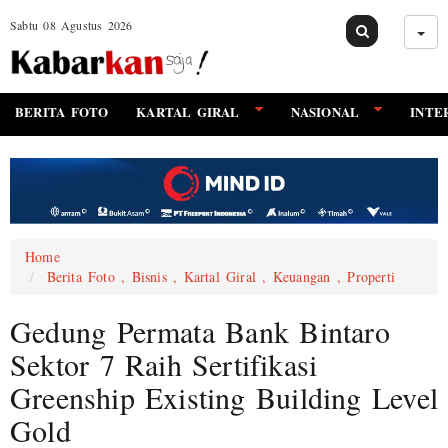
Sabtu 08 Agustus 2026
BERITA FOTO
KARTAL GIRAL
NASIONAL
INTE
Home
Berita Foto , Bisnis , Kartal Giral , Keuangan , Properti
Gedung Permata Bank Bintaro
Sektor 7 Raih Sertifikasi
Greenship Existing Building Level
Gold