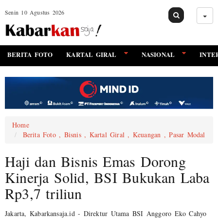
Senin 10 Agustus 2026
BERITA FOTO
KARTAL GIRAL
NASIONAL
INTE
Home
Berita Foto , Bisnis , Kartal Giral , Keuangan , Pasar Modal
Haji dan Bisnis Emas Dorong
Kinerja Solid, BSI Bukukan Laba
Rp3,7 triliun
Jakarta, Kabarkansaja.id - Direktur Utama BSI Anggoro Eko Cahyo