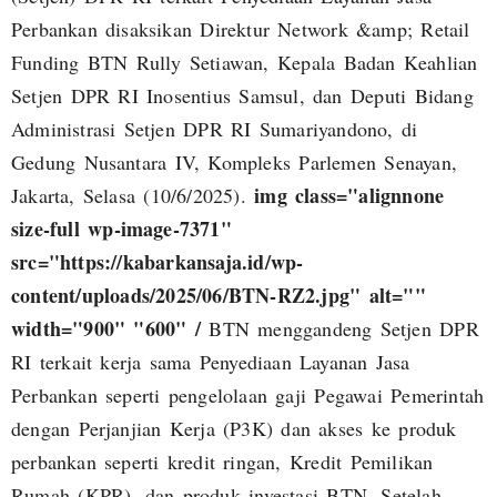
Perbankan disaksikan Direktur Network &amp; Retail
Funding BTN Rully Setiawan, Kepala Badan Keahlian
Setjen DPR RI Inosentius Samsul, dan Deputi Bidang
Administrasi Setjen DPR RI Sumariyandono, di
Gedung Nusantara IV, Kompleks Parlemen Senayan,
img class="alignnone
Jakarta, Selasa (10/6/2025).
size-full wp-image-7371"
src="https://kabarkansaja.id/wp-
content/uploads/2025/06/BTN-RZ2.jpg" alt=""
width="900" "600" /
BTN menggandeng Setjen DPR
RI terkait kerja sama Penyediaan Layanan Jasa
Perbankan seperti pengelolaan gaji Pegawai Pemerintah
dengan Perjanjian Kerja (P3K) dan akses ke produk
perbankan seperti kredit ringan, Kredit Pemilikan
Rumah (KPR), dan produk investasi BTN. Setelah