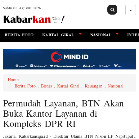
Sabtu 08 Agustus 2026
BERITA FOTO
KARTAL GIRAL
NASIONAL
INTE
Home
Berita Foto , Bisnis , Kartal Giral , Keuangan , Nasional
Permudah Layanan, BTN Akan
Buka Kantor Layanan di
Kompleks DPR RI
Jakarta, Kabarkansaja.id - Direktur Utama BTN Nixon LP Napitupulu