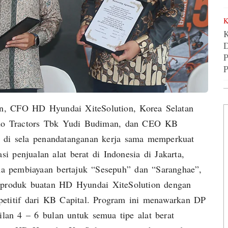
K
D
P
an, CFO HD Hyundai XiteSolution, Korea Selatan
do Tractors Tbk Yudi Budiman, dan CEO ⁠KB
ng di sela penandatanganan kerja sama memperkuat
si penjualan alat berat di Indonesia di Jakarta,
ma pembiayaan bertajuk “Sesepuh” dan “Saranghae”,
—produk buatan HD Hyundai XiteSolution dengan
etitif dari KB Capital. Program ini menawarkan DP
lan 4 – 6 bulan untuk semua tipe alat berat