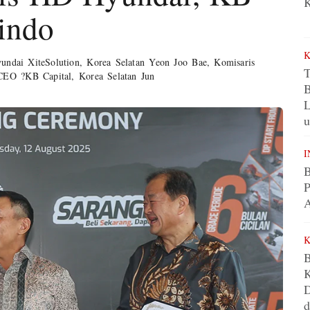
K
indo
yundai XiteSolution, Korea Selatan Yeon Joo Bae, Komisaris
T
EO ?KB Capital, Korea Selatan Jun
u
I
B
P
A
B
K
D
d