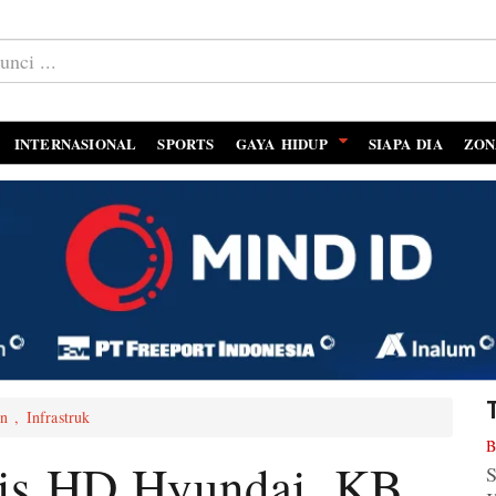
INTERNASIONAL
SPORTS
GAYA HIDUP
SIAPA DIA
ZON
n , Infrastruk
B
gis HD Hyundai, KB
S