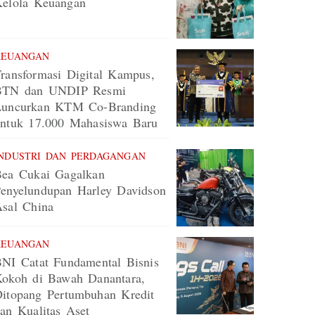
elola Keuangan
KEUANGAN
ransformasi Digital Kampus,
BTN dan UNDIP Resmi
Luncurkan KTM Co-Branding
ntuk 17.000 Mahasiswa Baru
NDUSTRI DAN PERDAGANGAN
ea Cukai Gagalkan
enyelundupan Harley Davidson
sal China
KEUANGAN
NI Catat Fundamental Bisnis
okoh di Bawah Danantara,
itopang Pertumbuhan Kredit
an Kualitas Aset