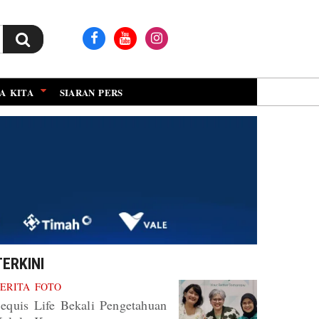
A KITA
SIARAN PERS
TERKINI
ERITA FOTO
equis Life Bekali Pengetahuan