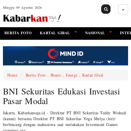
Minggu 09 Agustus 2026
BERITA FOTO
KARTAL GIRAL
NASIONAL
INTE
Home
Berita Foto , Bisnis , Energi , Kartal Giral
BNI Sekuritas Edukasi Investasi
Pasar Modal
Jakarta, Kabarkansaja.id - Direktur PT BNI Sekuritas Teddy Wishadi
(kanan) bersama Direktur PT BNI Sekuritas Yoga Mulya (kiri)
berbincang dengan mahasiswa saat melakukan Investment Games
(simulasi inv